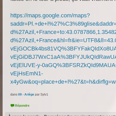
https://maps.google.com/maps?
saddr=Pl.+de+l%27%C3%89glise&daddr=
d%27Azil,+France+to:43.0787866,1.354
d%27Azil,+France&hl=fr&ie=UTF8&ll=
vEjGOCBk4bs81VQ%3BFYFakQIdXo8U
vEjGiDBJ7WxC1aA%3BFYJUkQIdRawUA
vEjElUVE-y-0aGQ%3BFSRZkQId9MAUA
vEjHsEmN1-
x4yGw&oq=place+de+l%27&t=h&dirflg=
dans
09 - Ariège
par
Sylv1