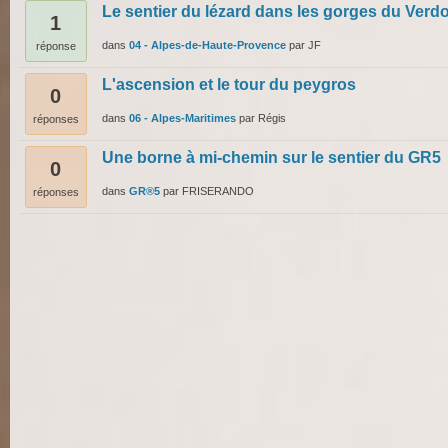
Le sentier du lézard dans les gorges du Verd
1
dans
04 - Alpes-de-Haute-Provence
par
JF
réponse
L'ascension et le tour du peygros
0
dans
06 - Alpes-Maritimes
par
Régis
réponses
Une borne à mi-chemin sur le sentier du GR5
0
dans
GR®5
par
FRISERANDO
réponses